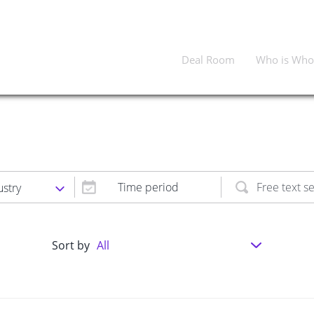
Deal Room
Who is Who
Time period
ustry
Sort by