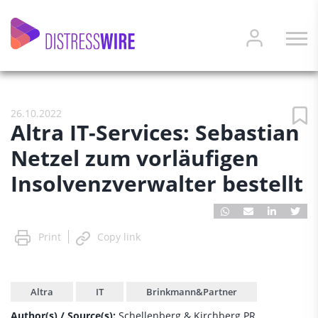
26.10.2022
Altra IT-Services: Sebastian
Netzel zum vorläufigen
Insolvenzverwalter bestellt
Print
Copy link
Altra
IT
Brinkmann&Partner
Author(s) / Source(s):
Schellenberg & Kirchberg PR