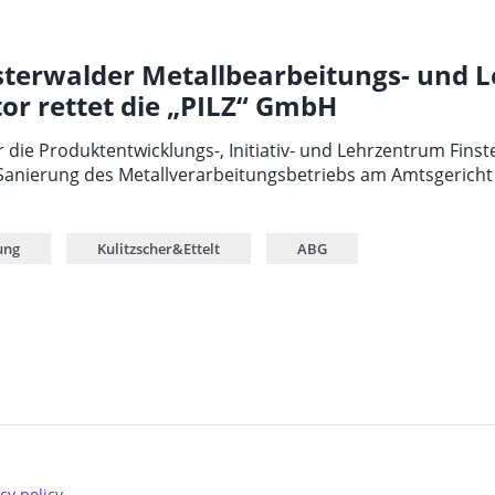
sterwalder Metallbearbeitungs- und 
or rettet die „PILZ“ GmbH
r die Produktentwicklungs-, Initiativ- und Lehrzentrum Finste
 Sanierung des Metallverarbeitungsbetriebs am Amtsgerich
ung
Kulitzscher&Ettelt
ABG
cy policy