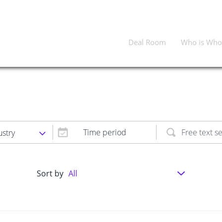
Deal Room
Who is Who
Time period
ustry
Sort by