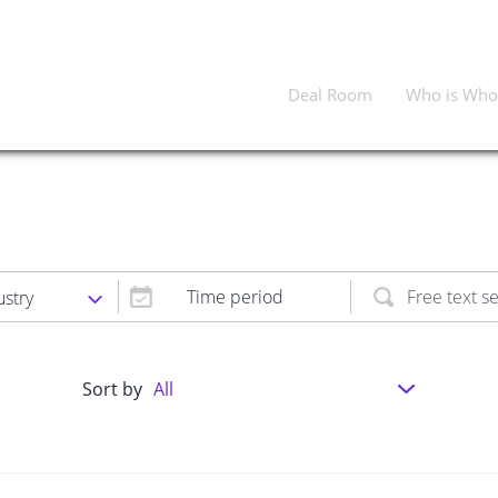
Deal Room
Who is Who
Time period
ustry
Sort by