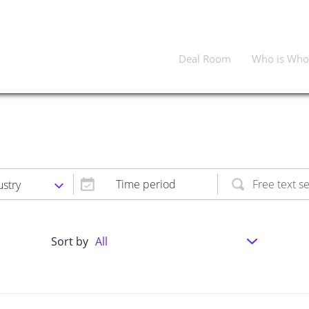
Deal Room
Who is Who
Time period
ustry
Sort by