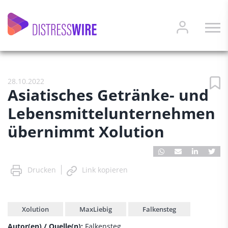
28.10.2022
Asiatisches Getränke- und
Lebensmittelunternehmen
übernimmt Xolution
Drucken
Link kopieren
Xolution
MaxLiebig
Falkensteg
Autor(en) / Quelle(n):
Falkensteg